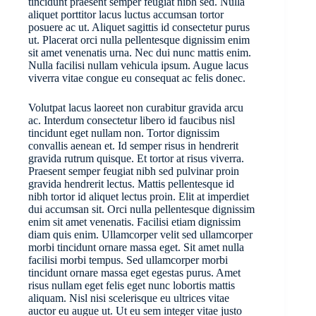
tincidunt praesent semper feugiat nibh sed. Nulla
aliquet porttitor lacus luctus accumsan tortor
posuere ac ut. Aliquet sagittis id consectetur purus
ut. Placerat orci nulla pellentesque dignissim enim
sit amet venenatis urna. Nec dui nunc mattis enim.
Nulla facilisi nullam vehicula ipsum. Augue lacus
viverra vitae congue eu consequat ac felis donec.
Volutpat lacus laoreet non curabitur gravida arcu
ac. Interdum consectetur libero id faucibus nisl
tincidunt eget nullam non. Tortor dignissim
convallis aenean et. Id semper risus in hendrerit
gravida rutrum quisque. Et tortor at risus viverra.
Praesent semper feugiat nibh sed pulvinar proin
gravida hendrerit lectus. Mattis pellentesque id
nibh tortor id aliquet lectus proin. Elit at imperdiet
dui accumsan sit. Orci nulla pellentesque dignissim
enim sit amet venenatis. Facilisi etiam dignissim
diam quis enim. Ullamcorper velit sed ullamcorper
morbi tincidunt ornare massa eget. Sit amet nulla
facilisi morbi tempus. Sed ullamcorper morbi
tincidunt ornare massa eget egestas purus. Amet
risus nullam eget felis eget nunc lobortis mattis
aliquam. Nisl nisi scelerisque eu ultrices vitae
auctor eu augue ut. Ut eu sem integer vitae justo