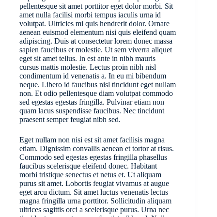
pellentesque sit amet porttitor eget dolor morbi. Sit
amet nulla facilisi morbi tempus iaculis urna id
volutpat. Ultricies mi quis hendrerit dolor. Ornare
aenean euismod elementum nisi quis eleifend quam
adipiscing. Duis at consectetur lorem donec massa
sapien faucibus et molestie. Ut sem viverra aliquet
eget sit amet tellus. In est ante in nibh mauris
cursus mattis molestie. Lectus proin nibh nisl
condimentum id venenatis a. In eu mi bibendum
neque. Libero id faucibus nisl tincidunt eget nullam
non. Et odio pellentesque diam volutpat commodo
sed egestas egestas fringilla. Pulvinar etiam non
quam lacus suspendisse faucibus. Nec tincidunt
praesent semper feugiat nibh sed.
Eget nullam non nisi est sit amet facilisis magna
etiam. Dignissim convallis aenean et tortor at risus.
Commodo sed egestas egestas fringilla phasellus
faucibus scelerisque eleifend donec. Habitant
morbi tristique senectus et netus et. Ut aliquam
purus sit amet. Lobortis feugiat vivamus at augue
eget arcu dictum. Sit amet luctus venenatis lectus
magna fringilla urna porttitor. Sollicitudin aliquam
ultrices sagittis orci a scelerisque purus. Urna nec