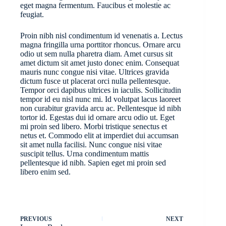
eget magna fermentum. Faucibus et molestie ac
feugiat.
Proin nibh nisl condimentum id venenatis a. Lectus
magna fringilla urna porttitor rhoncus. Ornare arcu
odio ut sem nulla pharetra diam. Amet cursus sit
amet dictum sit amet justo donec enim. Consequat
mauris nunc congue nisi vitae. Ultrices gravida
dictum fusce ut placerat orci nulla pellentesque.
Tempor orci dapibus ultrices in iaculis. Sollicitudin
tempor id eu nisl nunc mi. Id volutpat lacus laoreet
non curabitur gravida arcu ac. Pellentesque id nibh
tortor id. Egestas dui id ornare arcu odio ut. Eget
mi proin sed libero. Morbi tristique senectus et
netus et. Commodo elit at imperdiet dui accumsan
sit amet nulla facilisi. Nunc congue nisi vitae
suscipit tellus. Urna condimentum mattis
pellentesque id nibh. Sapien eget mi proin sed
libero enim sed.
PREVIOUS
NEXT