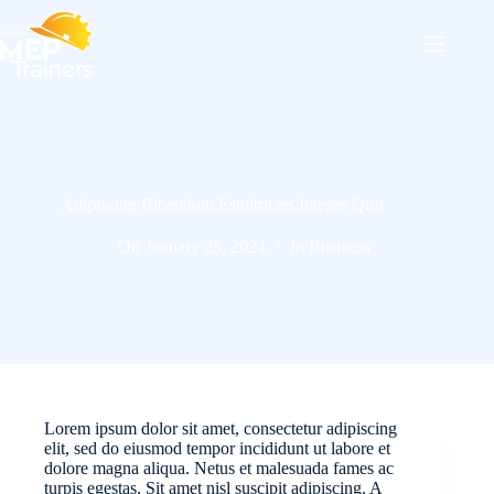
Skip
to
content
Adipiscing Bibendum Estultricies Integer Quis
On
January 25, 2024
In
Business
Lorem ipsum dolor sit amet, consectetur adipiscing
elit, sed do eiusmod tempor incididunt ut labore et
dolore magna aliqua. Netus et malesuada fames ac
turpis egestas. Sit amet nisl suscipit adipiscing. A