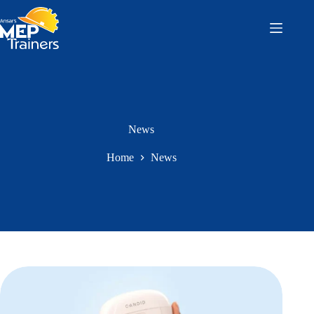
Skip
to
content
News
Home
News