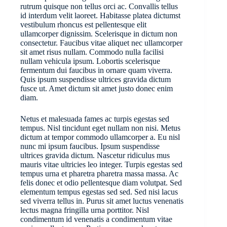
rutrum quisque non tellus orci ac. Convallis tellus
id interdum velit laoreet. Habitasse platea dictumst
vestibulum rhoncus est pellentesque elit
ullamcorper dignissim. Scelerisque in dictum non
consectetur. Faucibus vitae aliquet nec ullamcorper
sit amet risus nullam. Commodo nulla facilisi
nullam vehicula ipsum. Lobortis scelerisque
fermentum dui faucibus in ornare quam viverra.
Quis ipsum suspendisse ultrices gravida dictum
fusce ut. Amet dictum sit amet justo donec enim
diam.
Netus et malesuada fames ac turpis egestas sed
tempus. Nisl tincidunt eget nullam non nisi. Metus
dictum at tempor commodo ullamcorper a. Eu nisl
nunc mi ipsum faucibus. Ipsum suspendisse
ultrices gravida dictum. Nascetur ridiculus mus
mauris vitae ultricies leo integer. Turpis egestas sed
tempus urna et pharetra pharetra massa massa. Ac
felis donec et odio pellentesque diam volutpat. Sed
elementum tempus egestas sed sed. Sed nisi lacus
sed viverra tellus in. Purus sit amet luctus venenatis
lectus magna fringilla urna porttitor. Nisl
condimentum id venenatis a condimentum vitae