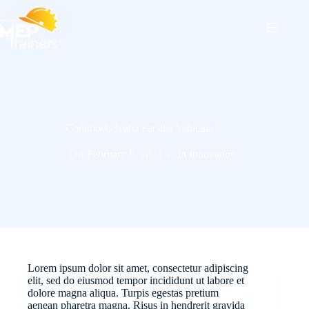
Skip
to
content
Commodo Nulla Facilisi Vehicula
On
February 8, 2024
In
Innovation
Lorem ipsum dolor sit amet, consectetur adipiscing
elit, sed do eiusmod tempor incididunt ut labore et
dolore magna aliqua. Turpis egestas pretium
aenean pharetra magna. Risus in hendrerit gravida