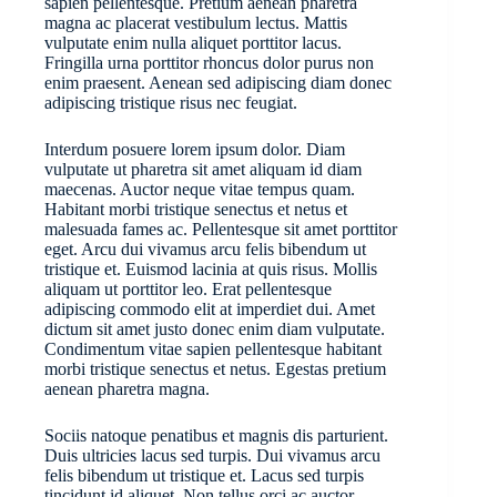
sapien pellentesque. Pretium aenean pharetra
magna ac placerat vestibulum lectus. Mattis
vulputate enim nulla aliquet porttitor lacus.
Fringilla urna porttitor rhoncus dolor purus non
enim praesent. Aenean sed adipiscing diam donec
adipiscing tristique risus nec feugiat.
Interdum posuere lorem ipsum dolor. Diam
vulputate ut pharetra sit amet aliquam id diam
maecenas. Auctor neque vitae tempus quam.
Habitant morbi tristique senectus et netus et
malesuada fames ac. Pellentesque sit amet porttitor
eget. Arcu dui vivamus arcu felis bibendum ut
tristique et. Euismod lacinia at quis risus. Mollis
aliquam ut porttitor leo. Erat pellentesque
adipiscing commodo elit at imperdiet dui. Amet
dictum sit amet justo donec enim diam vulputate.
Condimentum vitae sapien pellentesque habitant
morbi tristique senectus et netus. Egestas pretium
aenean pharetra magna.
Sociis natoque penatibus et magnis dis parturient.
Duis ultricies lacus sed turpis. Dui vivamus arcu
felis bibendum ut tristique et. Lacus sed turpis
tincidunt id aliquet. Non tellus orci ac auctor.