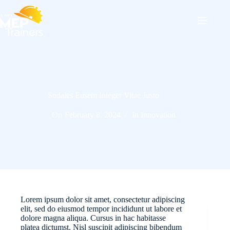
Skip
to
content
Sodales Eusem Integer Vitae Justo
On
February 8, 2024
In
Innovation
Lorem ipsum dolor sit amet, consectetur adipiscing
elit, sed do eiusmod tempor incididunt ut labore et
dolore magna aliqua. Cursus in hac habitasse
platea dictumst. Nisl suscipit adipiscing bibendum