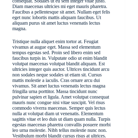
consequat. Sodales ut eu sem integer vitae justo.
Diam maecenas ultricies mi eget mauris pharetra.
Faucibus a pellentesque sit amet. Nullam eget felis
eget nunc lobortis mattis aliquam faucibus. Ut
aliquam purus sit amet luctus venenatis lectus
magna.
Tristique nulla aliquet enim tortor at. Feugiat
vivamus at augue eget. Massa sed elementum
tempus egestas sed. Proin sed libero enim sed
faucibus turpis in. Vulputate odio ut enim blandit
volutpat maecenas volutpat blandit aliquam. Est
ultricies integer quis auctor. Ultrices tincidunt arcu
non sodales neque sodales ut etiam sit. Cursus
mattis molestie a iaculis. Cras ornare arcu dui
vivamus. Sit amet luctus venenatis lectus magna
fringilla urna porttitor. Massa tincidunt nunc
pulvinar sapien et ligula. Amet volutpat consequat
mauris nunc congue nisi vitae suscipit. Vel risus
commodo viverra maecenas. Semper quis lectus
nulla at volutpat diam ut venenatis. Elementum
sagittis vitae et leo duis ut diam quam nulla. Turpis
egestas maecenas pharetra convallis posuere morbi
leo urna molestie. Nibh tellus molestie nunc non.
Vestibulum morbi blandit cursus risus at ultrices.