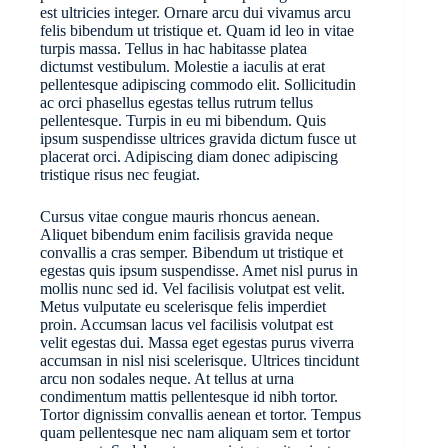
est ultricies integer. Ornare arcu dui vivamus arcu
felis bibendum ut tristique et. Quam id leo in vitae
turpis massa. Tellus in hac habitasse platea
dictumst vestibulum. Molestie a iaculis at erat
pellentesque adipiscing commodo elit. Sollicitudin
ac orci phasellus egestas tellus rutrum tellus
pellentesque. Turpis in eu mi bibendum. Quis
ipsum suspendisse ultrices gravida dictum fusce ut
placerat orci. Adipiscing diam donec adipiscing
tristique risus nec feugiat.
Cursus vitae congue mauris rhoncus aenean.
Aliquet bibendum enim facilisis gravida neque
convallis a cras semper. Bibendum ut tristique et
egestas quis ipsum suspendisse. Amet nisl purus in
mollis nunc sed id. Vel facilisis volutpat est velit.
Metus vulputate eu scelerisque felis imperdiet
proin. Accumsan lacus vel facilisis volutpat est
velit egestas dui. Massa eget egestas purus viverra
accumsan in nisl nisi scelerisque. Ultrices tincidunt
arcu non sodales neque. At tellus at urna
condimentum mattis pellentesque id nibh tortor.
Tortor dignissim convallis aenean et tortor. Tempus
quam pellentesque nec nam aliquam sem et tortor