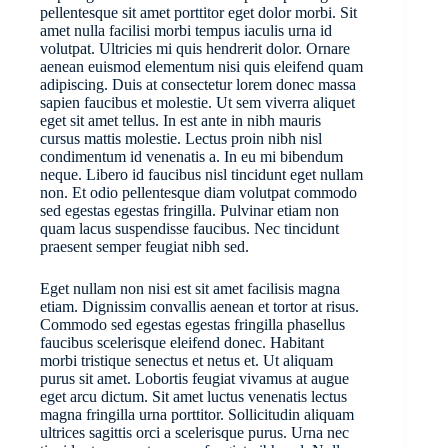
pellentesque sit amet porttitor eget dolor morbi. Sit
amet nulla facilisi morbi tempus iaculis urna id
volutpat. Ultricies mi quis hendrerit dolor. Ornare
aenean euismod elementum nisi quis eleifend quam
adipiscing. Duis at consectetur lorem donec massa
sapien faucibus et molestie. Ut sem viverra aliquet
eget sit amet tellus. In est ante in nibh mauris
cursus mattis molestie. Lectus proin nibh nisl
condimentum id venenatis a. In eu mi bibendum
neque. Libero id faucibus nisl tincidunt eget nullam
non. Et odio pellentesque diam volutpat commodo
sed egestas egestas fringilla. Pulvinar etiam non
quam lacus suspendisse faucibus. Nec tincidunt
praesent semper feugiat nibh sed.
Eget nullam non nisi est sit amet facilisis magna
etiam. Dignissim convallis aenean et tortor at risus.
Commodo sed egestas egestas fringilla phasellus
faucibus scelerisque eleifend donec. Habitant
morbi tristique senectus et netus et. Ut aliquam
purus sit amet. Lobortis feugiat vivamus at augue
eget arcu dictum. Sit amet luctus venenatis lectus
magna fringilla urna porttitor. Sollicitudin aliquam
ultrices sagittis orci a scelerisque purus. Urna nec