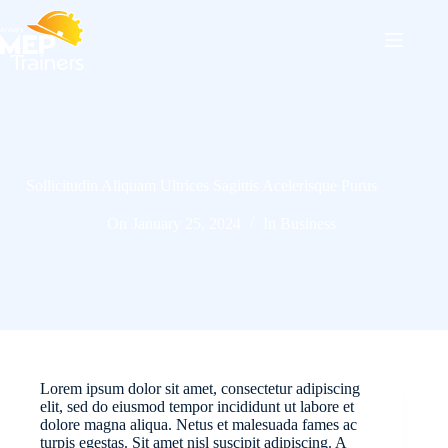
Skip
to
content
Sollicitudin Aliquam Ultrices Sagittis Acelerisque Purus
On
January 25, 2024
In
Business
Lorem ipsum dolor sit amet, consectetur adipiscing
elit, sed do eiusmod tempor incididunt ut labore et
dolore magna aliqua. Netus et malesuada fames ac
turpis egestas. Sit amet nisl suscipit adipiscing. A