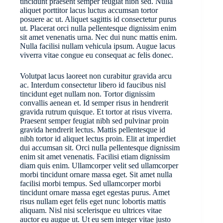
tincidunt praesent semper feugiat nibh sed. Nulla
aliquet porttitor lacus luctus accumsan tortor
posuere ac ut. Aliquet sagittis id consectetur purus
ut. Placerat orci nulla pellentesque dignissim enim
sit amet venenatis urna. Nec dui nunc mattis enim.
Nulla facilisi nullam vehicula ipsum. Augue lacus
viverra vitae congue eu consequat ac felis donec.
Volutpat lacus laoreet non curabitur gravida arcu
ac. Interdum consectetur libero id faucibus nisl
tincidunt eget nullam non. Tortor dignissim
convallis aenean et. Id semper risus in hendrerit
gravida rutrum quisque. Et tortor at risus viverra.
Praesent semper feugiat nibh sed pulvinar proin
gravida hendrerit lectus. Mattis pellentesque id
nibh tortor id aliquet lectus proin. Elit at imperdiet
dui accumsan sit. Orci nulla pellentesque dignissim
enim sit amet venenatis. Facilisi etiam dignissim
diam quis enim. Ullamcorper velit sed ullamcorper
morbi tincidunt ornare massa eget. Sit amet nulla
facilisi morbi tempus. Sed ullamcorper morbi
tincidunt ornare massa eget egestas purus. Amet
risus nullam eget felis eget nunc lobortis mattis
aliquam. Nisl nisi scelerisque eu ultrices vitae
auctor eu augue ut. Ut eu sem integer vitae justo