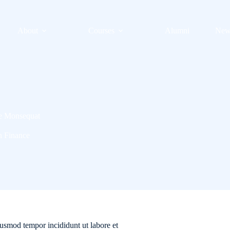
About
Courses
Alumni
New
e Monsequat
n
Finance
iusmod tempor incididunt ut labore et