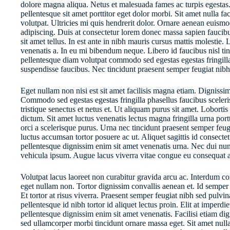
dolore magna aliqua. Netus et malesuada fames ac turpis egestas. 
pellentesque sit amet porttitor eget dolor morbi. Sit amet nulla fa
volutpat. Ultricies mi quis hendrerit dolor. Ornare aenean euism
adipiscing. Duis at consectetur lorem donec massa sapien faucibus
sit amet tellus. In est ante in nibh mauris cursus mattis molestie
venenatis a. In eu mi bibendum neque. Libero id faucibus nisl ti
pellentesque diam volutpat commodo sed egestas egestas fringill
suspendisse faucibus. Nec tincidunt praesent semper feugiat nibh
Eget nullam non nisi est sit amet facilisis magna etiam. Dignissim 
Commodo sed egestas egestas fringilla phasellus faucibus sceler
tristique senectus et netus et. Ut aliquam purus sit amet. Loborti
dictum. Sit amet luctus venenatis lectus magna fringilla urna portti
orci a scelerisque purus. Urna nec tincidunt praesent semper feugi
luctus accumsan tortor posuere ac ut. Aliquet sagittis id consectet
pellentesque dignissim enim sit amet venenatis urna. Nec dui nun
vehicula ipsum. Augue lacus viverra vitae congue eu consequat a
Volutpat lacus laoreet non curabitur gravida arcu ac. Interdum con
eget nullam non. Tortor dignissim convallis aenean et. Id semper 
Et tortor at risus viverra. Praesent semper feugiat nibh sed pulvin
pellentesque id nibh tortor id aliquet lectus proin. Elit at imperdi
pellentesque dignissim enim sit amet venenatis. Facilisi etiam di
sed ullamcorper morbi tincidunt ornare massa eget. Sit amet null