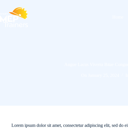
Skip
to
content
Home
Augue Lacus Viverra Bitae Congu
On
January 25, 2024
I
Lorem ipsum dolor sit amet, consectetur adipiscing elit, sed do e