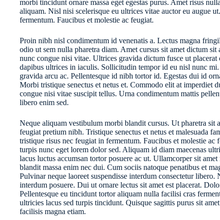
morbi tincidunt ornare massa eget egestas purus. Amet risus nulla
aliquam. Nisl nisi scelerisque eu ultrices vitae auctor eu augue u
fermentum. Faucibus et molestie ac feugiat.
Proin nibh nisl condimentum id venenatis a. Lectus magna fringil
odio ut sem nulla pharetra diam. Amet cursus sit amet dictum si
nunc congue nisi vitae. Ultrices gravida dictum fusce ut placerat
dapibus ultrices in iaculis. Sollicitudin tempor id eu nisl nunc mi.
gravida arcu ac. Pellentesque id nibh tortor id. Egestas dui id orn
Morbi tristique senectus et netus et. Commodo elit at imperdiet d
congue nisi vitae suscipit tellus. Urna condimentum mattis pellen
libero enim sed.
Neque aliquam vestibulum morbi blandit cursus. Ut pharetra sit
feugiat pretium nibh. Tristique senectus et netus et malesuada f
tristique risus nec feugiat in fermentum. Faucibus et molestie ac 
turpis nunc eget lorem dolor sed. Aliquam id diam maecenas ultric
lacus luctus accumsan tortor posuere ac ut. Ullamcorper sit amet
blandit massa enim nec dui. Cum sociis natoque penatibus et magn
Pulvinar neque laoreet suspendisse interdum consectetur libero.
interdum posuere. Dui ut ornare lectus sit amet est placerat. Dolo
Pellentesque eu tincidunt tortor aliquam nulla facilisi cras ferme
ultricies lacus sed turpis tincidunt. Quisque sagittis purus sit am
facilisis magna etiam.