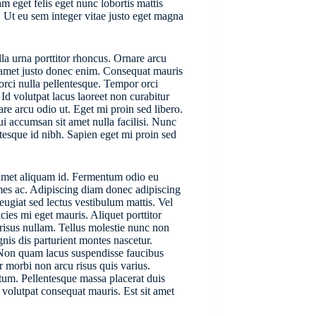
m eget felis eget nunc lobortis mattis
t. Ut eu sem integer vitae justo eget magna
la urna porttitor rhoncus. Ornare arcu
t amet justo donec enim. Consequat mauris
 orci nulla pellentesque. Tempor orci
 Id volutpat lacus laoreet non curabitur
are arcu odio ut. Eget mi proin sed libero.
ui accumsan sit amet nulla facilisi. Nunc
tesque id nibh. Sapien eget mi proin sed
 amet aliquam id. Fermentum odio eu
ames ac. Adipiscing diam donec adipiscing
feugiat sed lectus vestibulum mattis. Vel
ies mi eget mauris. Aliquet porttitor
 risus nullam. Tellus molestie nunc non
is dis parturient montes nascetur.
 Non quam lacus suspendisse faucibus
r morbi non arcu risus quis varius.
ntum. Pellentesque massa placerat duis
et volutpat consequat mauris. Est sit amet