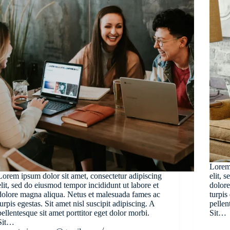
Lorem 
Lorem ipsum dolor sit amet, consectetur adipiscing
elit, 
elit, sed do eiusmod tempor incididunt ut labore et
dolore
dolore magna aliqua. Netus et malesuada fames ac
turpis
turpis egestas. Sit amet nisl suscipit adipiscing. A
pellen
pellentesque sit amet porttitor eget dolor morbi.
Sit…
Sit…