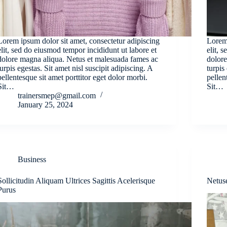
Lorem ipsum dolor sit amet, consectetur adipiscing
Lorem 
elit, sed do eiusmod tempor incididunt ut labore et
elit, 
dolore magna aliqua. Netus et malesuada fames ac
dolore
turpis egestas. Sit amet nisl suscipit adipiscing. A
turpis
pellentesque sit amet porttitor eget dolor morbi.
pellen
Sit…
Sit…
trainersmep@gmail.com
January 25, 2024
Business
Sollicitudin Aliquam Ultrices Sagittis Acelerisque
Netus
Purus